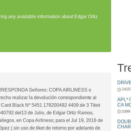
ring any available information about Edgar Ortiz
Tr
DRIV
1415
RESPONDA Señores: COPA AIRLINESS o
echo realizar la devolución correspondiente al
APL* 
CA MC
r Card Black Nº 5451 178200492 4409 de 3 Tiket
2399
940792 del13 de Julio, de Edgar Ortiz Ramos,
legos, en Copa Airliness; para el Jul 19, 2016 de
DOUB
CHAR
pez ( sin uso de tiket de retorno por adelanto de