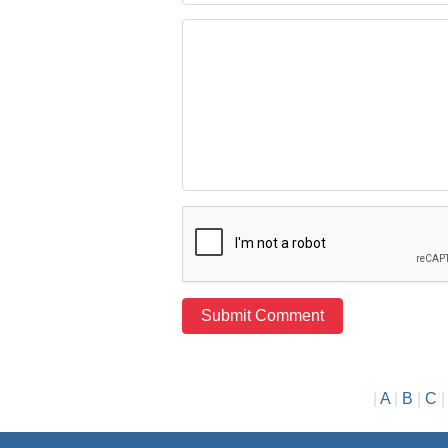
|
A
|
B
|
C