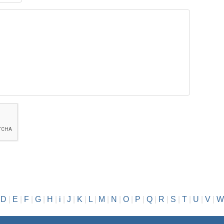
|
D
|
E
|
F
|
G
|
H
|
i
|
J
|
K
|
L
|
M
|
N
|
O
|
P
|
Q
|
R
|
S
|
T
|
U
|
V
|
W