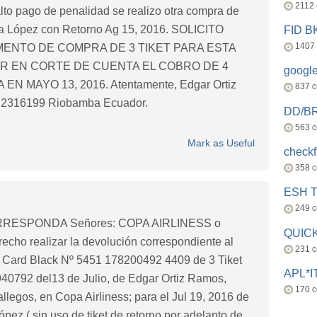
2112
alto pago de penalidad se realizo otra compra de
ara López con Retorno Ag 15, 2016. SOLICITO
FID 
1407
MENTO DE COMPRA DE 3 TIKET PARA ESTA
R EN CORTE DE CUENTA EL COBRO DE 4
googl
 MAYO 13, 2016. Atentamente, Edgar Ortiz
837 
3 2316199 Riobamba Ecuador.
DD/B
563 
Mark as Useful
check
358 
ESH 
249 
RESPONDA Señores: COPA AIRLINESS o
QUICK
echo realizar la devolución correspondiente al
231 
r Card Black Nº 5451 178200492 4409 de 3 Tiket
APL*I
940792 del13 de Julio, de Edgar Ortiz Ramos,
170 
legos, en Copa Airliness; para el Jul 19, 2016 de
pez ( sin uso de tiket de retorno por adelanto de