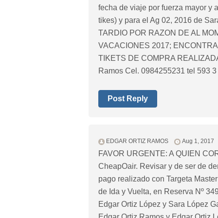
fecha de viaje por fuerza mayor y 
tikes) y para el Ag 02, 2016 de S
TARDIO POR RAZON DE AL MO
VACACIONES 2017; ENCONTRA
TIKETS DE COMPRA REALIZADA EN
Ramos Cel. 0984255231 tel 593 
Post Reply
EDGAR ORTIZ RAMOS
Aug 1, 2017
FAVOR URGENTE: A QUIEN COR
CheapOair. Revisar y de ser de der
pago realizado con Targeta Maste
de Ida y Vuelta, en Reserva Nº 34
Edgar Ortiz López y Sara López Gal
Edgar Ortiz Ramos y Edgar Ortiz Ló