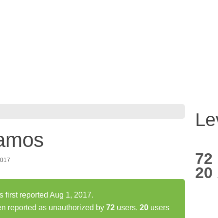
Le
Ramos
72
2017
20
first reported Aug 1, 2017.
n reported as unauthorized by
72
users,
20
users